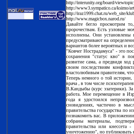
http://interunity.org/board/viewtopi
http://www3.sympatico.ca/ksimo/art
http://iraz1999.chat.ru/web_site/klu
http://www.magicbox.narod.ru/
Давайте бегло просмотрим то
пророчествам. Есть узловые мо
исполнены. Они установлены 
предусматривают на определенн
вариантов более вероятных и в
"Ковчег Нострадамуса" - это по
сохранения "статус кво" в по
развитие сама, а предвидя ход
своим последствиям конфликт
властолюбивым правителям, что и
Теперь немного о той истории, 
врача , в том числе психотерапе
В.Кандыбы (курс эзатерики). За
работа. Мое перемещение в Изр
года я удостоился непроизв
сновидениях, частично в мыс
правительства государства по 
познакомить вас. В приложении
собраны материалы, подтвер
правительства или кнессета 
уничтожению", но публиковать н