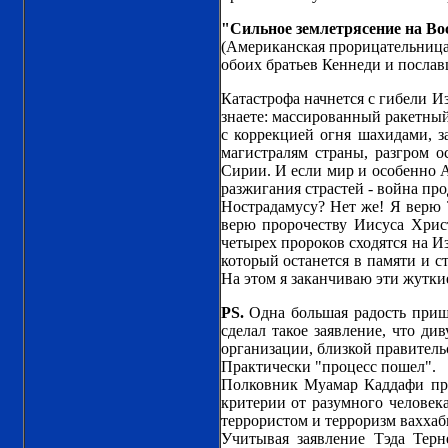
"Сильное землетрясение на Во
(Американская прорицательница
обоих братьев Кеннеди и послав
Катастрофа начнется с гибели И
знаете: массированный ракетный
с коррекцией огня шахидами, 
магистралям страны, разгром 
Сирии. И если мир и особенно А
разжигания страстей - война пр
Нострадамусу? Нет же! Я верю 
верю пророчеству Иисуса Хрис
четырех пророков сходятся на Из
который останется в памяти и с
На этом я заканчиваю эти жутки
PS.
Одна большая радость пришл
сделал такое заявление, что див
организации, близкой правитель
Практически "процесс пошел".
Полковник Муамар Каддафи пре
критерии от разумного человек
террористом и терроризм ваххаб
Учитывая заявление Тэда Тер