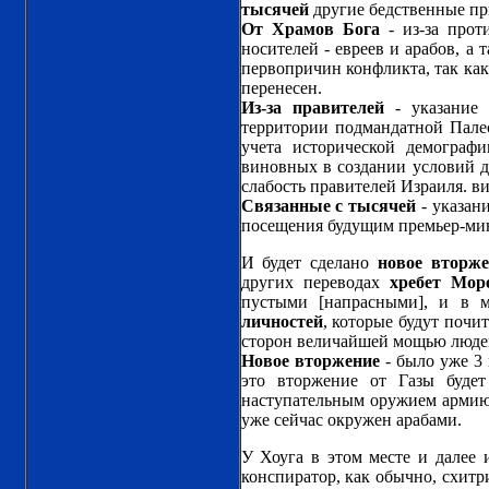
тысячей
другие бедственные пр
От Храмов Бога
- из-за прот
носителей - евреев и арабов, а 
первопричин конфликта, так как
перенесен.
Из-за правителей
- указание 
территории подмандатной Палес
учета исторической демографи
виновных в создании условий д
слабость правителей Израиля. в
Связанные с тысячей
- указани
посещения будущим премьер-ми
И будет сделано
новое вторже
других переводах
хребет Мор
пустыми [напрасными], и в м
личностей
, которые будут почи
сторон величайшей мощью люде
Новое вторжение
- было уже 3 
это вторжение от Газы буде
наступательным оружием армию.
уже сейчас окружен арабами.
У Хоуга в этом месте и далее
конспиратор, как обычно, схитр