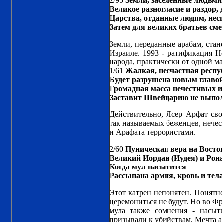
2/95
Земли, заселенные людьми
Великое разногласие и раздор, 
Царства, отданные людям, нес
Затем для великих братьев сме
Земли, переданные арабам, стан
Израиле. 1993 - ратификация Н
народа, практически от одной ма
1/61
Жалкая, несчастная респу
Будет разрушена новым главой
Громадная масса нечестивых 
Заставит Швейцарию не выпол
Действительно, Ясер Арфат св
так называемых беженцев, нече
и Арафата террористами.
2/60
Пуническая вера на Восто
Великий Иордан (Иудея) и Рона
Когда мул насытится
Рассыпана армия, кровь и тел
Этот катрен непонятен. Понятно
церемониться не будут. Но во Фр
мула также сомнения - насы
призывали к убийствам. Мечта ар