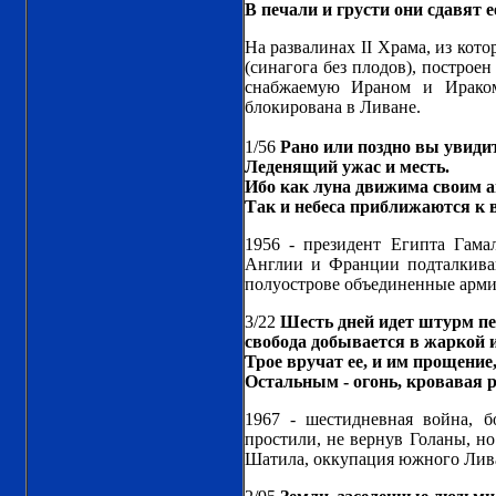
В печали и грусти они сдавят 
На развалинах II Храма, из ко
(синагога без плодов), постро
снабжаемую Ираном и Ираком
блокирована в Ливане.
1/56
Рано или поздно вы увиди
Леденящий ужас и месть.
Ибо как луна движима своим а
Так и небеса приближаются к 
1956 - президент Египта Гама
Англии и Франции подталкива
полуострове объединенные арми
3/22
Шесть дней идет штурм пе
свобода добывается в жаркой и
Трое вручат ее, и им прощение
Остальным - огонь, кровавая р
1967 - шестидневная война, 
простили, не вернув Голаны, но
Шатила, оккупация южного Лив