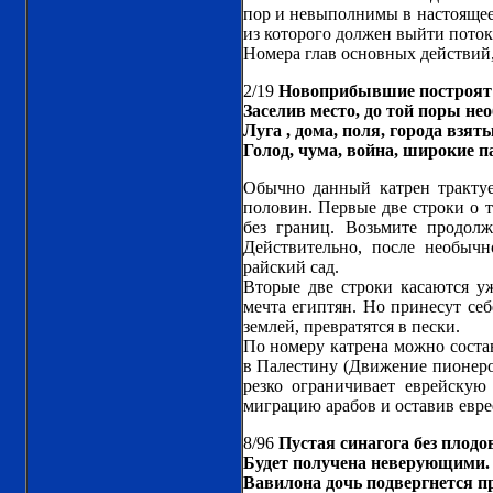
пор и невыполнимы в настоящее в
из которого должен выйти поток
Номера глав основных действий, 
2/19
Новоприбывшие построят 
Заселив место, до той поры не
Луга , дома, поля, города взят
Голод, чума, война, широкие п
Обычно данный катрен трактует
половин. Первые две строки о т
без границ. Возьмите продолж
Действительно, после необыч
райский сад.
Вторые две строки касаются уж
мечта египтян. Но принесут себ
землей, превратятся в пески.
По номеру катрена можно состав
в Палестину (Движение пионеров
резко ограничивает еврейскую
миграцию арабов и оставив евре
8/96
Пустая синагога без плодо
Будет получена неверующими.
Вавилона дочь подвергнется п