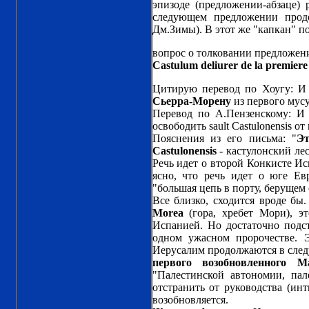
эпизоде (предложении-абзаце)
следующем предложении продо
Дм.Зимы). В этот же "капкан" 
вопрос о толковании предложен
Castulum deliurer de la premier
Цитирую перевод по Хоугу: И 
Сьерра-Морену
из первого мус
Перевод по А.Пензенскому: И
освободить sault Castulonensis о
Пояснения из его письма: "
Эт
Castulonensis
- кастулонский лес
Речь идет о второй Конкисте Ис
ясно, что речь идет о юге Е
"большая цепь в порту, берущем с
Все близко, сходится вроде бы
Morea
(гора, хребет Мори), э
Испанией. Но достаточно подс
одном ужасном пророчестве. 
Иерусалим продолжаются в след
первого возобновленного М
"Палестинской автономии, пал
отстранить от руководства (инт
возобновляется.