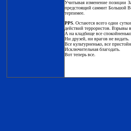
Учитывая изменение позиции З
предстоящий саммит Большой Во
терпимее.
PPS
. Остаются всего одни сутки
действий террористов. Взрывы в
А на кладбище все спокойненько
Ни друзей, ни врагов не видать.
Все культурненько, все пристойн
Исключительная благодать.
Вот теперь все.