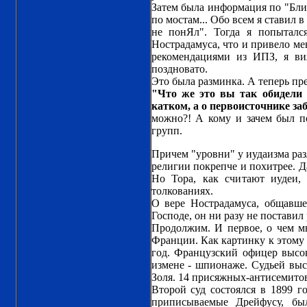
Затем была информация по "Бли
по мостам... Обо всем я ставил 
не понЯл". Тогда я попытал
Нострадамуса, что и привело ме
рекомендациями из ИПЗ, я виж
поздновато.
Это была разминка. А теперь пре
"Что же это вы так обидели 
катком, а о первоисточнике з
можно?! А кому и зачем был п
групп.
Причем "уровни" у иудаизма разл
религии покрепче и похитрее. Д
Но Тора, как считают иудеи,
толкованиях.
О вере Нострадамуса, общавше
Господе, он ни разу не постави
Продолжим. И первое, о чем мн
Франции. Как картинку к этому
год. Французский офицер высо
измене - шпионаже. Судьей выс
Золя. 14 присяжных-антисемито
Второй суд состоялся в 1899 го
приписываемые Дрейфусу, б