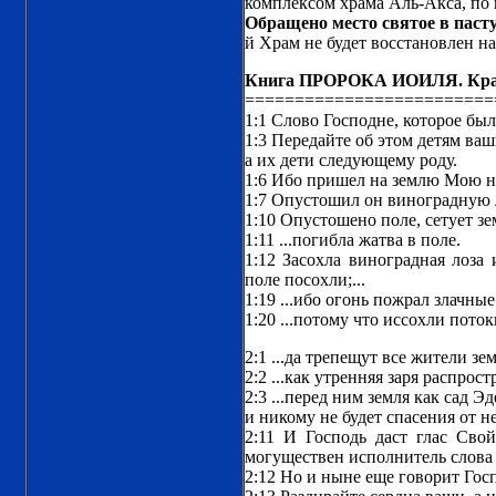
комплексом храма Аль-Акса, по 
Обращено место святое в паст
й Храм не будет восстановлен на
Книга ПРОРОКА ИОИЛЯ. Крат
=========================
1:1 Слово Господне, которое бы
1:3 Передайте об этом детям ваш
а их дети следующему роду.
1:6 Ибо пришел на землю Мою на
1:7 Опустошил он виноградную 
1:10 Опустошено поле, сетует зем
1:11 ...погибла жатва в поле.
1:12 Засохла виноградная лоза 
поле посохли;...
1:19 ...ибо огонь пожрал злачные
1:20 ...потому что иссохли потоки
2:1 ...да трепещут все жители зе
2:2 ...как утренняя заря распро
2:3 ...перед ним земля как сад Э
и никому не будет спасения от не
2:11 И Господь даст глас Сво
могуществен исполнитель слова Е
2:12 Но и ныне еще говорит Госп