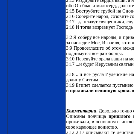
2:13 Раздирайте сердца ваши, а 
ибо Он благ и милосерд, долгот
2:15 Вострубите трубой на Сионе
2:16 Соберите народ, созовите с
2:17...да плачут священники, сл
2:18 И тогда возревнует Господь
3:2 Я соберу все народы, и при
за наследие Мое, Израиля, кото
3:9 Провозгласите об этом межд
поднимутся все ратоборцы.
3:10 Перекуйте орала ваши на меч
3:17 ...и будет Иерусалим святы
3:18 ...и все русла Иудейские 
долину Ситтим.
3:19 Египет сделается пустынею
и
проливали невинную кровь в 
Комментарии
.
Довольно точно о
Описаны полчища
пришлого
н
проживали, в основном египтян 
свое карающее воинство.
2:12-2:17 описывают те действи