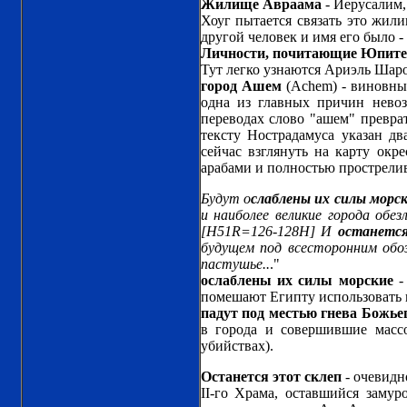
Жилище Авраама
- Иерусалим,
Хоуг пытается связать это жил
другой человек и имя его было -
Личности, почитающие Юпите
Тут легко узнаются Ариэль Шар
город Ашем
(Achem) - виновный
одна из главных причин нево
переводах слово "ашем" превра
тексту Нострадамуса указан д
сейчас взглянуть на карту окр
арабами и полностью прострелив
Будут о
слаблены их силы морс
и наиболее великие города обе
[H51R=126-128H] И
останется
будущем под всесторонним обо
пастушье..
."
ослаблены их силы морские
-
помешают Египту использовать 
падут под местью гнева Божье
в города и совершившие масс
убийствах).
Останется этот склеп
- очевидн
II-го Храма, оставшийся заму