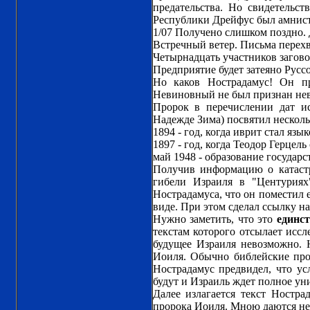
предательства. Но свидетельст
Республики Дрейфус был амнис
1/07 Получено слишком поздно. 
Встречный ветер. Письма перехв
Четырнадцать участников загово
Предприятие будет затеяно Руссо
Но каков Нострадамус! Он п
Невиновный не был признан нев
Пророк в перечислении дат и
Надежде Зима) посвятил несколь
1894 - год, когда иврит стал яз
1897 - год, когда Теодор Герцел
май 1948 - образование государс
Получив информацию о катастр
гибели Израиля в "Центуриях
Нострадамуса, что он поместил 
виде. При этом сделал ссылку на
Нужно заметить, что это
единс
текстам которого отсылает иссл
будущее Израиля невозможно. 
Иоиля. Обычно библейские про
Нострадамус предвидел, что у
будут и Израиль ждет полное ун
Далее излагается текст Ностр
пророка Иоиля. Мною даются не