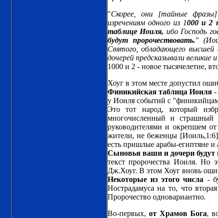
"
Скорее, они [тайные фразы]
изречениям одного из 1
000 и 2 
таблице Иоиля,
ибо Господь го
будут пророчествовать.
" (Ио
Святого, обладающего высшей
дочерей предсказывали великие 
1000 и 2 - новое тысячелетие, вт
Хоуг в этом месте допустил ошиб
Финикийская таблица Иоиля
-
у Иоиля событий с "финикийцам
Это тот народ, который изб
многочисленный и страшный 
руководителями и окрепшем от
жители, не беженцы [Иоиль,1:6]
есть пришлые арабы-египтяне и 
Сыновья ваши и дочери будут 
текст пророчества Иоиля. Но э
Дж.Хоуг. В этом Хоуг вновь оши
Некоторые из этого числа
- б
Нострадамуса на то, что вторая
Пророчество одновариантно.
Во-первых,
от Храмов Бога
, в