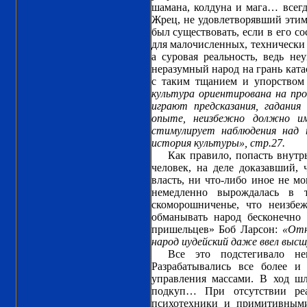
шамана, колдуна и мага… всегд
Жрец, не удовлетворявший этим
был существовать, если в его со
для малочисленных, технически 
а суровая реальность, ведь н
неразумный народ на грань ката
с таким тщанием и упорством 
культура ориентирована на про
играют предсказания, гадания
опыте, неизбежно должно им
стимулирует наблюдения над п
история культуры», стр.27.
Как правило, попасть внутр
человек, на деле доказавший, 
власть, ни что-либо иное не мо
немедленно вырождалась в 
скоморошниченье, что неизбе
обманывать народ бесконечно
пришельцев» Боб Ларсон:
«Отн
народ иудейский даже ввел высшу
Все это подстегивало н
Разрабатывались все более и
управления массами. В ход шл
подкуп… При отсутствии реа
психотехники и примитивным