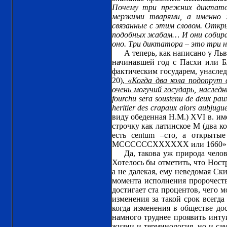
Почему три прежних диктатор
мерзкими тварями, а именно 
связанные с этим словом. Откры
подобных жабам… И они собираю
оно. Три диктатора – это три н
А теперь, как написано у Льв
начинавшей год с Пасхи или Б
фактическим государем, унаслед
20),
«Когда два кола подопрут
очень могучий государь, наслед
fourchu sera soustenu de deux paux,
heritier des crapaux alors aubjugue
виду обеденная Н.М.) XVI в. им
строчку как латинское М (два кол
есть centum –сто, а открыт
МССССССХХХХХХ или 1660»
Да, такова уж природа чело
Хотелось бы отметить, что Ност
а не далекая, ему неведомая Ск
момента исполнения пророчеств
достигает ста процентов, чего
изменения за такой срок всегд
когда изменения в обществе до
намного труднее проявить инту
жизни и терминология, но и сам