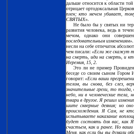
дальше относится к области той
отрицает ортодоксальная Церков
плен; кто мечем убивает, т
СВЯТЫХ».
Не было бы у святых ни тер
развития человека, ведь в тече
мечом, однако они соверше
последовательным изменениям».
несли на себе отпечаток абсолю
чем писали:
«Если же скажут те
на смерть, иди на смерть, и кто
Иеремия, 15, 2.
Это ли не пример Провидени
беседе со своим сыном Гором И
говорит:
«Если ваши прегрешени
телом, вы снова, без слез, в
значительные грехи, то тогда, 
небо, ни в человеческие тела, 
твари в другое. Я решил измени
шите скверные деяния; но оно
происхождения. Я Сам, не кт
испытываете наказание воплощ
будет состоять для вас, как Я
счастьем, как и ранее. Но ваш
Меня, как если бы вы думали об