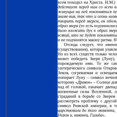
всем походил на Христа. Н.М.)
действует перед ним со всею в
живущих на ней поклоняться пе
знаме-ния, так что и огонь низ
творить перед зверем, он обол
образ зверя
(то есть подчинилис
было вложить дух в образ звер
всякий, кто не будет поклонять
и не подчинятся закону ритма. Н
Отсюда следует, что имен
(существования), которая ул
Но из всех существ только чело
может победить Зверя (Луну)
порождаемую ими. То же са
эзотерического символа Откро
Земля, согреваемая и освеща
попирает Луну – символ вечной
которому
«Дракон»
– Солнце дов
над её головой, означает двен
жизненные силы Вселенной, ов
страданий в борьбе со Зверем
рассмотреть проблему с другой
символ Римской империи, в т
царствовали до того момента, 
Нерон и, наконец, Гальба».