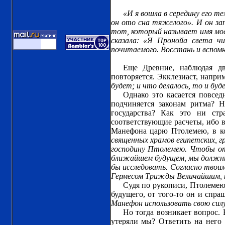
«И я вошла в середину его т
он ото сна тяжелого». И он зап
тот, который называет имя мое,
сказала: «Я Пронойа света ч
почитаемого. Восстань и вспомн
Еще Древние, наблюдая дв
повторяется. Экклезиаст, напр
будет; и что делалось, то и буде
Однако это касается повсед
подчиняется законам ритма? 
государства? Как это ни ст
соответствующие расчеты, ибо в
Манефона царю Птолемею, в к
священных храмов египетских, 
господину Птолемею. Чтобы от
ближайшем будущем, мы должны
бы исследовать. Согласно твои
Гермесом Трижды Величайшим, ко
Судя по рукописи, Птолемею 
будущего, от того-то он и спра
Манефон использовать свою силу
Но тогда возникает вопрос.
утеряли мы? Ответить на него 