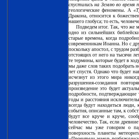
спустились на Землю во время 
геологические феномены. А
«Т
Дракона, относится к божестве
нашего глобуса; то есть, челов
Подведем итог. Так, что же
одно из сильнейших библейски
старые времена, когда подробн
современникам Иоанна. Но с друг
поскольку апостол, с трудом раз
отстоящих от него на тысячи лет
те термины, которые будет в хо
мы даже слов таких подобрать н
лет спустя. Однако что будет на
исчезнут из этого мира никог
разрушения-созидания повтор
произведение это будет актуал
подробности, подтверждающие т
годы и расстояния исключительн
всегда будут находиться люди,
события, описанные там, к собс
будут все круче и круче, соо
человечество. Так, если древни
сейчас мы уже говорим о па
поверхность планеты метеорит
«Правители земель разбежалис