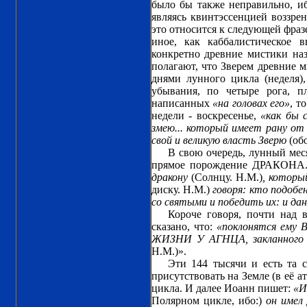
было бы также неправильно, и
являясь квинтэссенцией воззре
это относится к следующей фраз
иное, как каббалистическое 
конкретно древние мистики н
полагают, что Зверем древние 
днями лунного цикла (неделя)
убывания, по четыре рога, п
написанных
«на головах его»
, т
недели - воскресенье,
«как бы 
змею... который имеет рану от 
свой и великую власть Зверю
(об
В свою очередь, лунный меся
прямое порождение ДРАКОНА. 
дракону
(Солнцу. Н.М.)
, которы
диску. Н.М.)
говоря: кто подобен
со святыми и победить их: и дан
Короче говоря, почти над 
сказано, что:
«поклонятся ем
ЖИЗНИ У АГНЦА, закланного 
Н.М.)».
Эти 144 тысячи и есть 
присутствовать на Земле (в её а
цикла. И далее Иоанн пишет:
«И
Полярном цикле, ибо:)
он имел