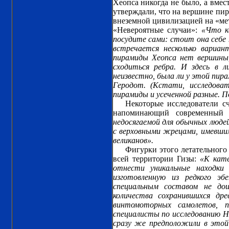
Хеопса никогда не было, а вмес
утверждали, что на вершине пир
внеземной цивилизацией на «мет
«Невероятные случаи»:
«Что к
посудите сами: стоит она себе 
встречается несколько вариа
пирамиды Хеопса нет вершины,
сходиться ребра. И здесь в 
неизвестно, была ли у этой пира
Геродот. (Кстати, исследова
пирамиды и усеченной разные. 
Некоторые исследователи сч
напоминающий современный 
недосягаемой для обычных люде
с верховными жрецами, имевши
великанов».
Фигурки этого летательного
всей территории Гизы:
«К кат
отнести уникальные находки
изготовленную из редкого эб
специальным составом не до
количества сохранившихся др
винтомоторных самолетов, п
специалисты по исследованию Н
сразу же предположили в этой 