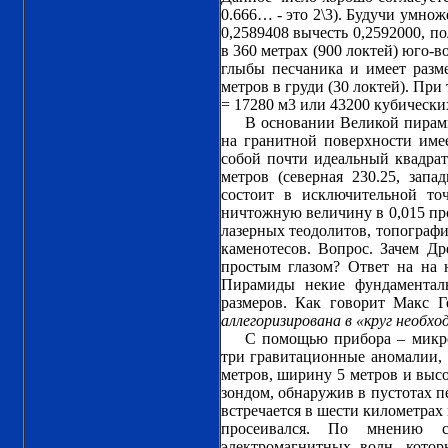
0.666… - это 2\3). Будучи умнож
0,2589408 вычесть 0,2592000, п
в 360 метрах (900 локтей) юго-
глыбы песчаника и имеет разме
метров в груди (30 локтей). При
= 17280 м3 или 43200 кубически
В основании Великой пирами
на гранитной поверхности имее
собой почти идеальный квадрат
метров (северная 230.25, запа
состоит в исключительной то
ничтожную величину в 0,015 пр
лазерных теодолитов, топографи
каменотесов. Вопрос. Зачем Др
простым глазом? Ответ на на 
Пирамиды некие фундаменталь
размеров. Как говорит Макс Г
аллегоризирована в «круг необхо
С помощью прибора – микро
три гравитационные аномалии,
метров, ширину 5 метров и высо
зондом, обнаружив в пустотах пе
встречается в шести километрах
просеивался. По мнению сп
электромагнитных волн, кото