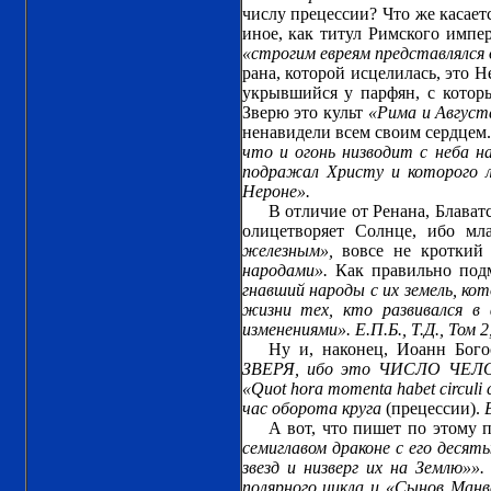
числу прецессии? Что же касает
иное, как титул Римского импер
«строгим евреям представлялся 
рана, которой исцелилась, это 
укрывшийся у парфян, с котор
Зверю это культ
«Рима и Август
ненавидели всем своим сердцем.
что и огонь низводит с неба н
подражал Христу и которого 
Нероне».
В отличие от Ренана, Блават
олицетворяет Солнце, ибо мл
железным»,
вовсе не кроткий
народами».
Как правильно подм
гнавший народы с их земель, ко
жизни тех, кто развивался в 
изменениями». Е.П.Б., Т.Д., Том 2
Ну и, наконец, Иоанн Бог
ЗВЕРЯ, ибо это ЧИСЛО ЧЕЛ
«Quot hora momenta habet circuli
час оборота круга
(прецессии).
А вот, что пишет по этому 
семиглавом драконе с его десят
звезд и низверг их на Землю»».
полярного цикла и «Сынов Ман