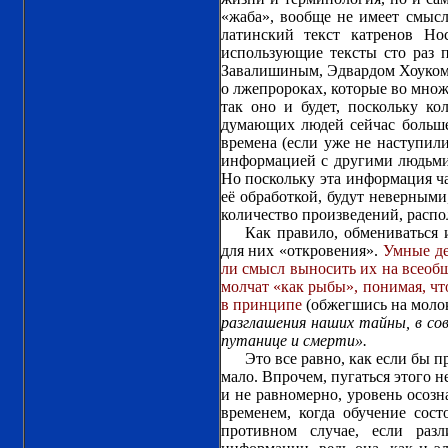
«жаба», вообще не имеет смысл
латинский текст катренов Но
использующие тексты сто раз 
Завалишиным, Эдвардом Хоуком 
о лжепророках, которые во множ
так оно и будет, поскольку ко
думающих людей сейчас больше, 
времена (если уже не наступили
информацией с другими людьми.
Но поскольку эта информация ча
её обработкой, будут неверными
количество произведений, распо
Как правило, обмениваться
для них «откровения».
Умные де
ли смысл выносить их на всеобщ
молчат «как рыбы», понимая, чт
в принципе
(обжегшись на молоке
разглашения наших тайны, в со
путанице и смерти».
Это все равно, как если бы п
мало. Впрочем, пугаться этого н
и не равномерно, уровень осозн
временем, когда обучение сост
противном случае, если раз