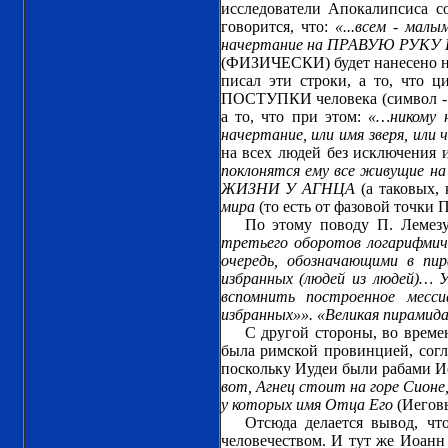
исследователи Апокалипсиса со
говорится, что:
«...всем - мал
начертание на ПРАВУЮ РУКУ
(ФИЗИЧЕСКИ) будет нанесено на 
писал эти строки, а то, что ц
ПОСТУПКИ человека (символ - п
а то, что при этом:
«…никому н
начертание, или имя зверя, или ч
на всех людей без исключения 
поклонятся ему все живущие на 
ЖИЗНИ У АГНЦА
(а таковых, 
мира
(то есть от фазовой точки 
По этому поводу П. Лемез
третьего оборотов логарифмичес
очередь, обозначающими в пир
избранных (людей из людей)… 
вспомнить построенное месси
избранных»». «Великая пирамида
С другой стороны, во време
была римской провинцией, согл
поскольку Иудеи были рабами Ие
вот, Агнец стоит на горе Сионе
у которых имя Отца Его
(Иегов
Отсюда делается вывод, чт
человечеством. И тут же Иоанн