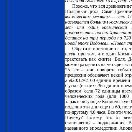
созвездия Большого Пса», стр. 7
Похоже, что вся древнеегипе
Полярный цикл. Сами Древние
космическим месяцам – это 1/
называется большим космическим
лет или один космический 
продолжительность Христианск
делится на три периода по 72
новой эпохе Водолея». «Новая ст
Обратите внимание на то, ч
штук, при том, что один Космич
трактовать как синтез: Воля, Д
можно разделить на четыре части 
25 лет – этап поворота событ
прецессии обозначает некий отр
25920:12=2160 единиц времени 
Сутки (из них: 36 единиц врем
образом, если 72 единицы време
человеческих года (или 1080 
характеризующее Космическую Ми
поделив эти дни еще на 60, по
по-другому 4,8 часа. Все эти ч
Почему? Потому что от века
становления - поддержания. 
названного впоследствии Апок