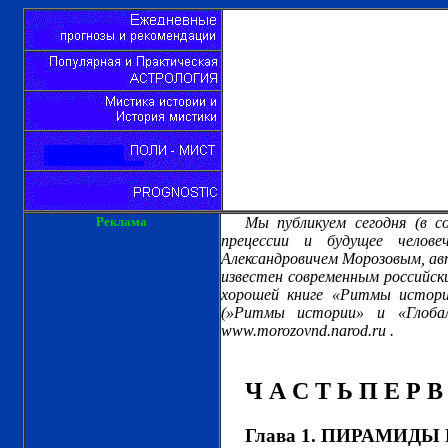
Реклама
Мы публикуем сегодня (в с
прецессии и будущее челов
Александровичем Морозовым, авт
известен современным российски
хорошей книге «Ритмы истори
(»Ритмы истории» и «Глоба
www.morozovnd.narod.ru .
Ч А С Т Ь П Е Р В
Глава 1. ПИРАМИДЫ