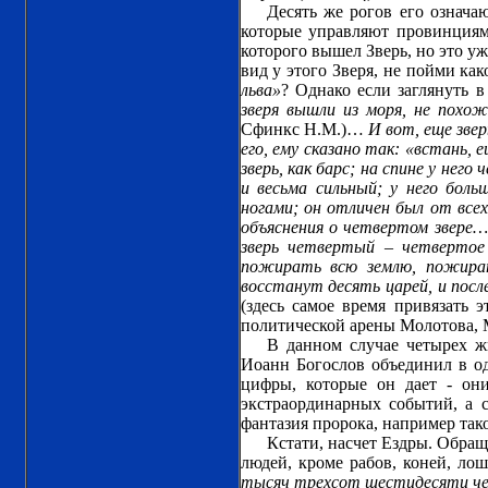
Десять же рогов его означа
которые управляют провинциями
которого вышел Зверь, но это уж
вид у этого Зверя, не пойми ка
льва»
? Однако если заглянуть в 
зверя вышли из моря, не похож
Сфинкс Н.М.)…
И вот, еще звер
его, ему сказано так: «встань, 
зверь, как барс; на спине у не
и весьма сильный; у него бо
ногами; он отличен был от всех
объяснения о четвертом звере… 
зверь четвертый – четвертое
пожирать всю землю, пожират
восстанут десять царей, и пос
(здесь самое время привязать 
политической арены Молотова, М
В данном случае четырех ж
Иоанн Богослов объединил в одн
цифры, которые он дает - он
экстраординарных событий, а 
фантазия пророка, например так
Кстати, насчет Ездры. Обра
людей, кроме рабов, коней, лош
тысяч трехсот шестидесяти че