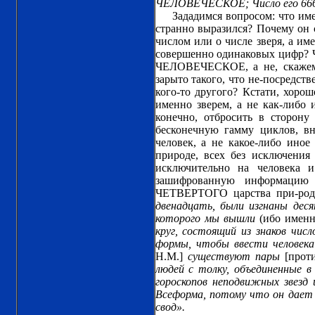
ЧЕЛОВЕЧЕСКОЕ; Число его 666».
Зададимся вопросом: что име
странно выразился? Почему он 
числом или о числе зверя, а и
совершенно одинаковых цифр? Ч
ЧЕЛОВЕЧЕСКОЕ, а не, скажем, 
зарыто такого, что не-посредств
кого-то другого? Кстати, хоро
именно зверем, а не как-либо и
конечно, отбросить в сторону
бесконечную гамму циклов, вн
человек, а не какое-либо ино
природе, всех без исключени
исключительно на человека 
зашифрованную информацию (
ЧЕТВЕРТОГО царства при-роды
двенадцать, были изгнаны дес
которого мы вышли
(ибо именн
круг, состоящий из знаков чис
формы, чтобы ввести человека
Н.М.]
существуют пары
[проти
людей с толку, объединенные в
гороскопов неподвижных звезд
Всеформа, потому что он дает 
свод».