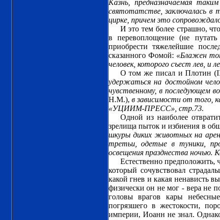
Казнь, предназначаемая таким
святотатстве, заключалась в т
цирке, причем это сопровождал
И это тем более страшно, чт
в перевоплощение (не путать
приобрести тяжелейшие после
сказанного Фомой:
«Блажен тот
человек, которого съест лев, и 
О том же писал и Плотин (II
удержаться на достойном челов
чувственному, в последующем 
Н.М.),
в зависимости от того, к
«УЦИИМ-ПРЕСС», стр.73.
Одной из наиболее отврати
зрелища пыток и избиения в об
шкуры диких животных на арену,
третьи, одетые в туники, пр
освещения празднества ночью. 
Естественно предположить, ч
который сочувствовал страдаль
какой гнев и какая ненависть в
физически он не мог - вера не п
головы врагов кары небесные
погрязшего в жестокости, пор
империи, Иоанн не знал. Однак