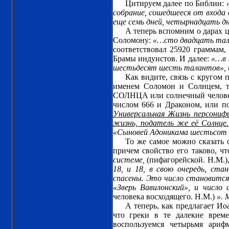
Цитируем далее по Библии:
собрание, сошедшееся от входа 
еще семь дней, четырнадцать дне
А теперь вспомним о дарах ц
Соломону:
«…сто двадцать тал
соответствовал 25920 граммам,
Брамы индуистов. И далее:
«…в 
шестьдесят шесть талантов», ил
Как видите, связь с кругом 
именем Соломон и Солнцем, т
СОЛНЦА или солнечный человек 
числом 666 и Драконом, или по
Универсальная Жизнь персонифи
жизнь, податель же её Солнце.
«Сыновей Адоникама шестьсот ш
То же самое можно сказать 
причем свойство его таково, чт
системе,
(пифагорейской. Н.М.)
18, и 18, в свою очередь, ст
спасены. Это число становится 
«Зверь Вавилонский», и число 
человека восходящего. Н.М.)
». 
А теперь, как предлагает Ио
что греки в те далекие врем
воспользуемся четырьмя ариф