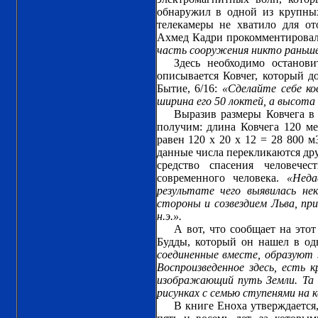
обнаружил в одной из крупны
телекамеры не хватило для от
Ахмед Кадри прокомментировал
часть сооружения никто раньше 
Здесь необходимо останов
описывается Ковчег, который д
Бытие, 6/16:
«Сделайте себе ков
ширина его 50 локтей, а высота 
Выразив размеры Ковчега в 
получим: длина Ковчега 120 ме
равен 120 х 20 х 12 = 28 800 м
данные числа перекликаются дру
средство спасения человечес
современного человека.
«Неда
результате чего выявилась не
стороны и созвездием Льва, п
н.э.».
А вот, что сообщает на это
Будды, который он нашел в о
соединенные вместе, образуют 
Воспроизведенное здесь, есть 
изображающий путь Земли. Та
рисунках с семью ступенями на 
В книге Еноха утверждается,