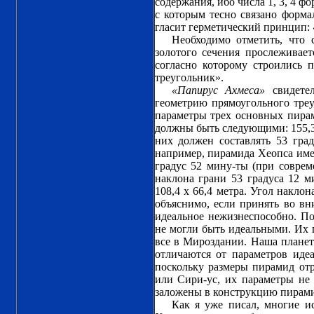
содержания, ибо числа 1, 3, 4 ф
с которым тесно связано форма
гласит герметический принцип:
Необходимо отметить, что 
золотого сечения прослеживае
согласно которому строились 
треугольник».
«Папирус Ахмеса»
свидетел
геометрию прямоугольного треуг
параметры трех основных пирам
должны быть следующими: 155,3 : 
них должен составлять 53 град
например, пирамида Хеопса имее
градус 52 мину-ты (при совреме
наклона грани 53 градуса 12 м
108,4 х 66,4 метра. Угол накло
объяснимо, если принять во вни
идеальное нежизнеспособно. П
не могли быть идеальными. Их
все в Мироздании. Наша планета
отличаются от параметров идеа
поскольку размеры пирамид отр
или Сири-ус, их параметры не
заложены в конструкцию пирамид.
Как я уже писал, многие и