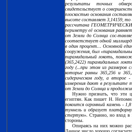
результаты точных обмер
свидетельствует о совершенстве
плоскостью основания составля
высоте составляет 3,14159, то 
рассчитана ГЕОМЕТРИЧЕСКИМ
периметру её основания равняет
от Земли до Солнца сос-тавляе
соответствует одной миллиардн
в один процент… Основной едини
сооружения, был «пирамидальный
пирамидальный локоть, помнож
(365,2422) пирамидальных локт
году (...при этом из размеров 
которые равны 365,256 и 365,
сидерическом году, а второе 
измерения дают в результате т
от Земли до Солнца и продолжит
Нужно признать, что эти 
египтян. Как пишет Н. Непомн
покоится огромный камень - 1,
туннель и образует платформу
стертую».
Странно, но вход в 
стороны.
Опираясь на них можно расс
Данное число хорошо согласуетс