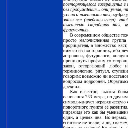
повторяющегося возвращения в т
без пробуждения... они, узнав, 
уз-нав о тленности тел, мудро 
знали все (предсказывали), чт
излечивало страдания тел, к
фрагменты».
В современном обществе тоже 
просто малочисленная групп
прорицателя, а множество каст
никого из посторонних, ибо леч
астрологи, футурологи, колду
проникнуть профану со стороны
закон, отторгающий любое и
терминологию, ритуал, ступени
говорим: возможно ли восстанов
вопросом подробней. Обратимся
древних.
Как известно, высота бол
основания 233 метра, по другим
символи-зирует иерархическую 
поворотного пункта её развития,
пирамида это как бы уменьшенн
один, а целых два. Во-первых,
египтяне не знали, а не, скаже
ближе их сердцу? Во-вторых, 