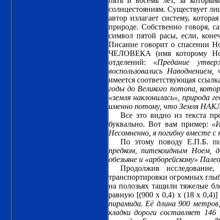
пять и восемь лет, за которы
солнцестояниям. Существует лиш
автор излагает систему, котора
природе. Собственно говоря, са
символ пятой расы, если, коне
Писание говорит о спасении Ноя
ЧЕЛОВЕКА (имя которому Ной
отделений:
«Предание утве
воспользовались Наводнением,
имеется соответствующая ссылка
годы до Великого потопа, кото
«земля наклонилась», природа г
именно потому, что Земля НАКЛ
Все это видно из текста пр
буквально. Вот вам пример:
«И
Несомненно, я погибну вместе с 
По этому поводу Е.П.Б. п
предком, питекоидным Ноем, 
обезьяне и «арборейскому» Палеол
Продолжив исследование,
транспортировки огромных глыб
на полозьях тащили тяжелые бло
равную [(900 х 0,4) х (18 х 0,4
пирамида. Её длина 900 метров
кладки дороги составляет 146