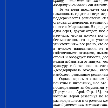
брату, – это тот же закон, чт
возвращением волны от далеких 
Те же цели преследует орга
накапливать средства сверх меры
поддерживается равновесие сил
становятся донорами, начиная от
но всего Мироздания. В природе
одна берет, другая отдает, иб
излучала, черная должна погл
бессмысленно, его надо учитыв
уничтожения – все равно, что б
в нужном направлении, не н
собственными отходами, пытая
строит и оборудует клозеты, до
нельзя избавиться от минуса, мо
культуру собственного населе
«дезодорировать отходы», чтоб
наиболее правильным решением
Однако вернемся к нашим б
понятны и школьнику, ибо это 
последовавшие за безумными у
[Тертуллиан, Apol. Стр. 15], 
которые Нерон развернул по в
расплодившиеся в огромном ко
такой утонченной жестокости. 