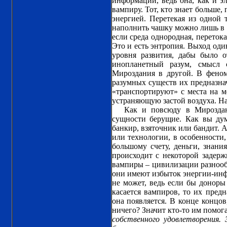
информации, ведь она, как и эл
вампиру. Тот, кто знает больше,
энергией. Перетекая из одной 
наполнить чашку можно лишь в т
если среда однородная, перетока
Это и есть энтропия. Выход оди
уровня развития, дабы было о
инопланетный разум, смысл 
Мироздания в другой. В феном
разумных существ их предназнач
«транспортируют» с места на м
устраняющую застой воздуха. Н
Как и повсюду в Мироздан
сущности берущие. Как вы дума
банкир, взяточник или бандит. А
или технологии, в особенности,
большому счету, деньги, знани
происходит с некоторой задерж
вампиры – цивилизации разнообр
они имеют избыток энергии-инфо
не может, ведь если бы доноры
касается вампиров, то их предн
она появляется. В конце концов
ничего? Значит кто-то им помог
собственного удовлетворения. 