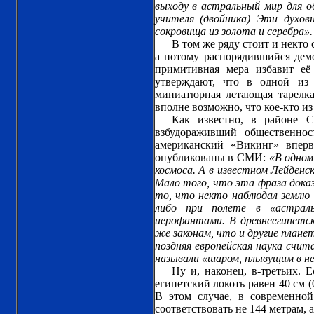
выходу в астральный мир для о
учителя (двойника) Эти духов
сокровища из золота и серебра».
В том же ряду стоит и некто
а потому распорядившийся демо
примитивная мера избавит её
утверждают, что в одной из
миниатюрная летающая тарелка,
вполне возможно, что кое-кто из
Как известно, в районе С
взбудораживший общественно
американский «Викинг» вперв
опубликованы в СМИ:
«В одном
космоса. А в известном Лейденск
Мало того, что эта фраза дока
то, что некто наблюдал землю 
либо при полете в «астраль
иерофантами. В древнеегипетск
же законам, что и другие плане
поздняя европейская наука счи
называли «шаром, плывущим в не
Ну и, наконец, в-третьих. 
египетский локоть равен 40 см 
В этом случае, в современно
соответствовать не 144 метрам, а