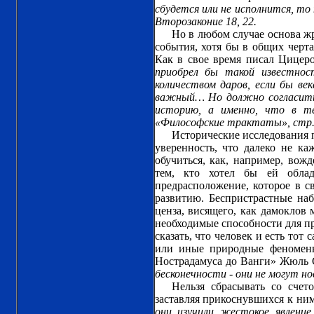
сбудется или не исполнится, то 
Второзаконие 18, 22.
Но в любом случае основа ж
события, хотя бы в общих черта
Как в свое время писал Цицер
приобрел бы такой известно
количеством даров, если бы ве
важный… Но должно согласитьс
историю, а именно, что в те
«Философские трактаты», стр.
Исторические исследования п
уверенность, что далеко не к
обучиться, как, например, вож
тем, кто хотел бы ей обла
предрасположение, которое в с
развитию. Беспристрастные на
ценза, висящего, как дамоклов
необходимые способности для пр
сказать, что человек и есть тот
или иные природные феномены
Нострадамуса до Ванги» Жюль 
бесконечности - они не могут н
Нельзя сбрасывать со счет
заставляя прикоснувшихся к ни
они изучили жестокое явление