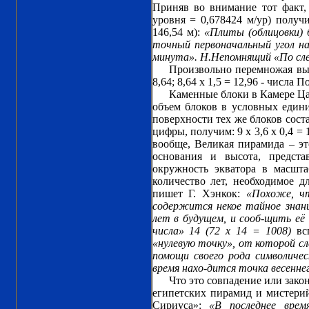
Приняв во внимание тот факт, 
уровня = 0,678424 м/ур) получ
146,54 м):
«Плиты (облицовки)
точный первоначальный угол нак
минута». Н.Непомнящий «По след
Произвольно перемножая выше
8,64; 8,64 х 1,5 = 12,96 - числа 
Каменные блоки в Камере Цар
объем блоков в условных единиц
поверхности тех же блоков сост
цифры, получим: 9 х 3,6 х 0,4 = 
вообще, Великая пирамида – эт
основания и высота, предст
окружность экватора в масшта
количество лет, необходимое д
пишет Г. Хэнкок:
«Похоже, ч
содержится некое тайное знан
лет в будущем, и сооб-щить е
числа» 14 (72 х 14 = 1008)
вс
«нулевую точку», от которой сл
помощи своего рода символичес
время нахо-дится точка весенне
Что это совпадение или зако
египетских пирамид и мистерий
Сириуса»:
«В последнее врем