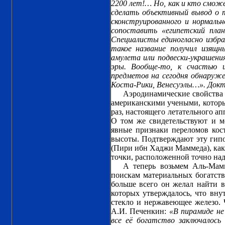
2200 лет!… Но, как и кто смож
сделать объективный вывод о т
сконструированного и нормаль
сопоставить «египетский план
Специалисты единогласно избра
такое название получил изящн
амулета или подвески-украшени
эры. Вообще-то, к счастью и
предметов на сегодня обнаруже
Коста-Рики, Венесуэлы…». Док
Аэродинамические свойства
американскими учеными, которые
раз, настоящего летательного ап
О том же свидетельствуют и м
явные признаки переломов кост
высоты. Подтверждают эту гипо
(Пири ибн Хаджи Маммеда), как 
точки, расположенной точно на
А теперь возьмем Аль-Мам
поискам материальных богатств
больше всего он желал найти 
которых утверждалось, что вну
стекло и нержавеющее железо. Ч
А.И. Печенкин:
«В пирамиде не
все её богатство заключалось 