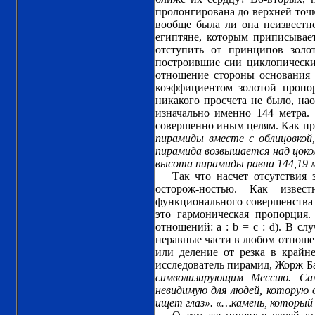
пролонгирована до верхней точк
вообще была ли она неизвестно
египтяне, которым приписывает
отступить от принципов зол
построившие сии циклопические
отношение стороны основания 
коэффициентом золотой пропор
никакого просчета не было, на
изначально именно 144 метра. 
совершенно иным целям. Как пр
пирамиды вместе с облицовкой,
пирамида возвышается над цокол
высота пирамиды равна 144,19 м
Так что насчет отсутствия
осторож-ностью. Как извес
функционального совершенства ц
это гармоническая пропорция. 
отношений: a : b = c : d). В с
неравные части в любом отношен
или деление от резка в крайн
исследователь пирамид, Жорж Б
символизирующим Мессию. Са
невидимую для людей, которую о
ищет глаз». «…камень, который 