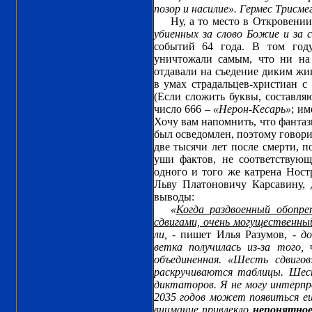
позор и насилие». Гермес Трисме
Ну, а то место в Откровении
убиенных за слово Божие и за 
событий 64 года. В том году
уничтожали самым, что ни на 
отдавали на съедение диким жив
в умах страдальцев-христиан с
(Если сложить буквы, составля
число 666 –
«Нерон-Кесарь»
; им
Хочу вам напомнить, что фантаз
был осведомлен, поэтому говори
две тысячи лет после смерти, п
уши фактов, не соответствующ
одного и того же катрена Нос
Льву Платоновичу Карсавину, 
выводы:
«
Когда раздвоенный обопр
сдвигами, очень могущественный
ли,
- пишет Илья Разумов,
- до
ветка получилась из-за того
объединенная. «Шесть сдвиг
раскручиваются таблицы. Шес
диктаторов. Я не могу интерпр
2035 годов может появиться ещ
внимание привлекло
непонятно