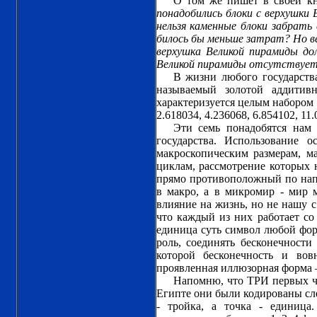
О том же пишет в своей к
понадобились блоки с верхушки 
нельзя каменные блоки забрать
билось бы меньше затрат? Но в
верхушка Великой пирамиды до
Великой пирамиды отсутствует
В жизни любого государства
называемый золотой аддитив
характеризуется целым набором 
2.618034, 4.236068, 6.854102, 11.
Эти семь понадобятся нам 
государства. Использование 
макроскопическим размерам, м
циклам, рассмотрение которых 
прямо противоположный по напр
в макро, а в микромир - мир 
влияние на жизнь, но не нашу с
что каждый из них работает со 
единица суть символ любой форм
роль, соединять бесконечност
которой бесконечность и вов
проявленная иллюзорная форма
Напомню, что ТРИ первых чл
Египте они были кодированы сле
- тройка, а точка - единица