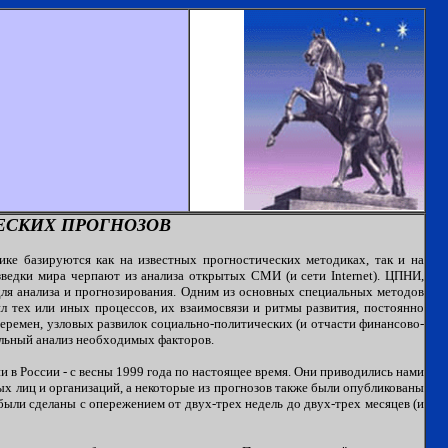
ЕСКИХ ПРОГНОЗОВ
ке базируются как на известных прогностических методиках, так и на
едки мира черпают из анализа открытых СМИ (и сети Internet). ЦПНИ,
для анализа и прогнозирования. Одним из основных специальных методов
л тех или иных процессов, их взаимосвязи и ритмы развития, постоянно
перемен, узловых развилок социально-политических (и отчасти финансово-
ельный анализ необходимых факторов.
 в России - с весны 1999 года по настоящее время. Они приводились нами
ых лиц и организаций, а некоторые из прогнозов также были опубликованы
были сделаны с опережением от двух-трех недель до двух-трех месяцев (и