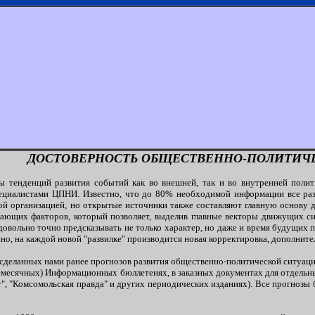
ДОСТОВЕРНОСТЬ ОБЩЕСТВЕННО-ПОЛИТИЧ
 тенденций развития событий как во внешней, так и во внутренней полити
ециалистами ЦПНИ. Известно, что до 80% необходимой информации все разв
ной организацией, но открытые источники также составляют главную основу 
дающих факторов, который позволяет, выделив главные векторы движущих си
довольно точно предсказывать не только характер, но даже и время будущих 
нно, на каждой новой "развилке" производится новая корректировка, дополнит
сделанных нами ранее прогнозов развития общественно-политической ситуации
ежемесячных) Информационных бюллетенях, в заказных документах для отдельн
", "Комсомольская правда" и других периодических изданиях). Все прогнозы 