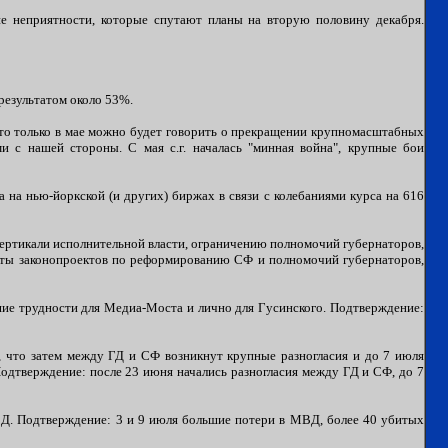
е неприятности, которые спутают планы на вторую половину декабря.
результатом около 53%.
 что только в мае можно будет говорить о прекращении крупномасштабных
 с нашей стороны. С мая с.г. началась "минная война", крупные бои
 на нью-йоркской (и других) биржах в связи с колебаниями курса на 616
вертикали исполнительной власти, ограничению полномочий губернаторов,
кеты законопроектов по реформированию СФ и полномочий губернаторов,
ьшие трудности для Медиа-Моста и лично для Гусинского. Подтверждение:
, что затем между ГД и СФ возникнут крупные разногласия и до 7 июля
Подтверждение: после 23 июня начались разногласия между ГД и СФ, до 7
ВД. Подтверждение: 3 и 9 июля большие потери в МВД, более 40 убитых