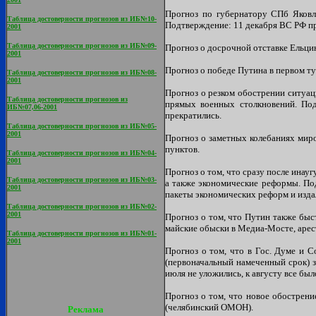
Прогноз по губернатору СПб Яковл
Таблица достоверности прогнозов из ИБ№10-
Подтверждение: 11 декабря ВС РФ п
2001
Таблица достоверности прогнозов из ИБ№09-
Прогноз о досрочной отставке Ельцин
2001
Прогноз о победе Путина в первом ту
Таблица достоверности прогнозов из ИБ№08-
2001
Прогноз о резком обострении ситуац
Таблица достоверности прогнозов из
прямых военных столкновений. Под
ИБ№07,06-2001
прекратились.
Таблица достоверности прогнозов из ИБ№05-
2001
Прогноз о заметных колебаниях миро
пунктов.
Таблица достоверности прогнозов из ИБ№04-
2001
Прогноз о том, что сразу после ина
Таблица достоверности прогнозов из ИБ№03-
а также экономические реформы. По
2001
пакеты экономических реформ и изда
Таблица достоверности прогнозов из ИБ№02-
2001
Прогноз о том, что Путин также быс
майские обыски в Медиа-Мосте, арест
Таблица достоверности прогнозов из ИБ№01-
2001
Прогноз о том, что в Гос. Думе и 
(первоначальный намеченный срок) з
июля не уложились, к августу все был
Прогноз о том, что новое обострен
(челябинский ОМОН).
Реклама