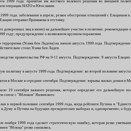
та 1999 года: принятие им жесткого волевого решения во внешней полити
чалом операции НАТО в Югославии.
1999 года: заболевание в апреле, резкое обострение отношений с Ельциным и 
 Ельцин отправил Примакова в отставку.
го доверенных лиц в июне) на дальнейшее участие в политике: рекомендации о
1999 году; предупреждение о возможном крупном поражении.
 терроризма (Усама бен Ладена) на начало августа 1999 года. Подтверждение:
ействительно стоял Усама бен Ладен.
водстве правительства РФ на 9-11 августа. Подтверждение: 9 августа Ельцин 
ю политику в августе 1999 года. Подтверждение: во второй половине августа
ктов в Москве в середине сентября. Подтверждение: взрывы жилых домов в Мос
оло 19 сентября важного решения, которое определит его дальнейшую по
м союзе с "Яблоком" Явлинского.
лан в первой половине сентября 1999 года, когда рейтинги Путина и "Единст
 в Думу и Путина на будущих президентских выборах и, одновременно, о бу
але ноября 1999 года сделает стратегическую ошибку, которая резко уменьш
инги "Яблока" резко снизились.