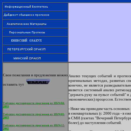
Свои пожелания и предложения можно
Анализ текущих событий и прогнозы
оригинальных методах, развитых сп
оставить тут
конечно, не является разведыватель
является системный анализ ритмоза
"держать руку на пульсе событий" и 
экономических) процессов. Естестве
Таблица достоверности прогнозов из ИБ№04-
2003
- Ниже мы приводим часть основных 
в ежеквартальных (с 2000 года - в 
Таблица достоверности прогнозов из ИБ№01-
2003
в СМИ (газетах "Вечерний Петербург
более) до наступления событий.
Таблица достоверности прогнозов из ИБ№12-
2002