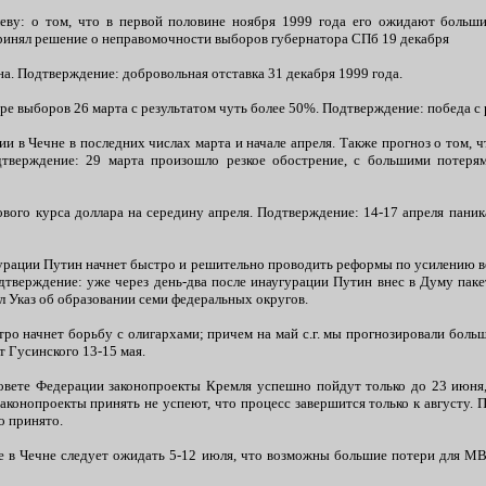
еву: о том, что в первой половине ноября 1999 года его ожидают больши
ринял решение о неправомочности выборов губернатора СПб 19 декабря
а. Подтверждение: добровольная отставка 31 декабря 1999 года.
ре выборов 26 марта с результатом чуть более 50%. Подтверждение: победа с 
ии в Чечне в последних числах марта и начале апреля. Также прогноз о том,
тверждение: 29 марта произошло резкое обострение, с большими потерями
вого курса доллара на середину апреля. Подтверждение: 14-17 апреля паника
угурации Путин начнет быстро и решительно проводить реформы по усилению 
дтверждение: уже через день-два после инаугурации Путин внес в Думу па
л Указ об образовании семи федеральных округов.
тро начнет борьбу с олигархами; причем на май с.г. мы прогнозировали бол
 Гусинского 13-15 мая.
Совете Федерации законопроекты Кремля успешно пойдут только до 23 июня
аконопроекты принять не успеют, что процесс завершится только к августу. 
о принято.
ие в Чечне следует ожидать 5-12 июля, что возможны большие потери для М