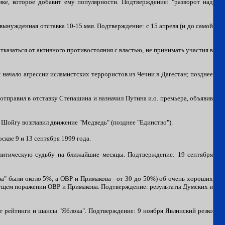
ке, которое добавит ему популярности. Подтверждение: "разворот над
вынужденная отставка 10-15 мая. Подтверждение: с 15 апреля (и до самой
тказаться от активного противостояния с властью, не принимать участия в
 начало агрессии исламистских террористов из Чечни в Дагестан; позднее
отправил в отставку Степашина и назначил Путина и.о. премьера, объявив
 Шойгу возглавил движение "Медведь" (позднее "Единство").
кве 9 и 13 сентября 1999 года.
литическую судьбу на ближайшие месяцы. Подтверждение: 19 сентября
ва" были около 5%, а ОВР и Примакова - от 30 до 50%) об очень хороших
дущем поражении ОВР и Примакова. Подтверждение: результаты Думских и
ит рейтинги и шансы "Яблока". Подтверждение: 9 ноября Явлинский резко