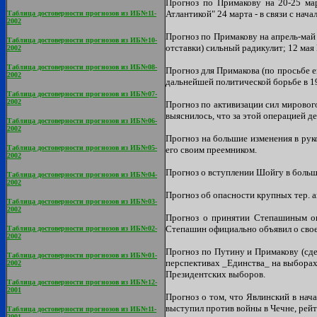
Прогноз по Примакову на 20-25 мар
Атлантикой" 24 марта - в связи с на
Таблица достоверности прогнозов из ИБ№11-
2002
Прогноз по Примакову на апрель-май 
Таблица достоверности прогнозов из ИБ№10-
отставки) сильный радикулит; 12 мая
2002
Таблица достоверности прогнозов из ИБ№08-
Прогноз для Примакова (по просьбе е
2002
дальнейшей политической борьбе в 
Таблица достоверности прогнозов из ИБ№07-
2002
Прогноз по активизации сил мирового
выяснилось, что за этой операцией д
Таблица достоверности прогнозов из ИБ№06-
2002
Прогноз на большие изменения в руко
Таблица достоверности прогнозов из ИБ№05-
его своим преемником.
2002
Прогноз о вступлении Шойгу в большу
Таблица достоверности прогнозов из ИБ№04-
2002
Прогноз об опасности крупных тер. а
Таблица достоверности прогнозов из ИБ№03-
2002
Прогноз о принятии Степашиным ок
Степашин официально объявил о свое
Таблица достоверности прогнозов из ИБ№02-
2002
Прогноз по Путину и Примакову (сде
Таблица достоверности прогнозов из ИБ№01-
перспективах _Единства_ на выборах
2002
Президентских выборов.
Таблица достоверности прогнозов из ИБ№12-
2001
Прогноз о том, что Явлинский в нач
выступил против войны в Чечне, рейт
Таблица достоверности прогнозов из ИБ№11-
2001