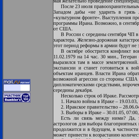
мая желательно проведение спецоперац
После 23 июля правоохранительным
Западом дабы «не ударить в грязь 
«культурном фронте». Выступления пр
программы Ирана. Возможно, в сентябр
от США.
В России с середины сентября ЧП в
характера. Железно-дорожная катастр
этот период реформы в армии будут не
В октябре обострится конфликт во
11.02.1979 на 14 час. 30 мин., Тегеран
выразился там в массе землетрясений
экспансии и станет готовиться к во
объектам иранцев. Власти Ирана обра
возможной агрессии со стороны США и
дипломатическими средствами, впрочем
середины декабря.
Несколько строк об Ираке. Рассмот
1. Начало войны в Ираке – 19.03.03, 
2. Иракское правительство – 28.06.0
3. Выборы в Ираке – 30.01.05, 07:00
Есть ли связь между ними? Да, 
астрологов для выбора благоприятных 
продолжится и в будущем, в частности
может привести к возрастанию количес